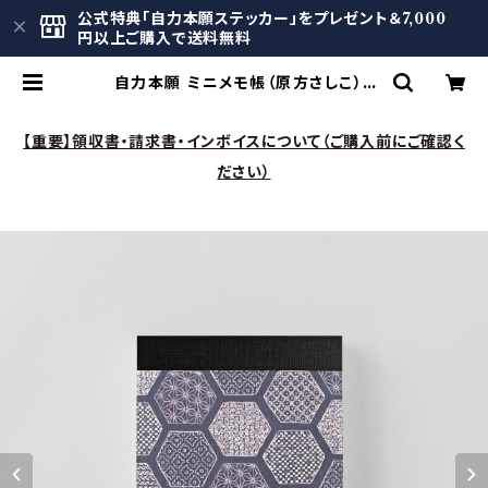
公式特典「自力本願ステッカー」をプレゼント＆7,000
円以上ご購入で送料無料
自力本願 ミニメモ帳（原方さしこ） |
自力本願の地 米沢 公式オンラインシ
ョップ
【重要】領収書・請求書・インボイスについて（ご購入前にご確認く
ださい）