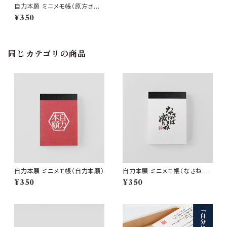
自力本願 ミニメモ帳（原方さし
こ）
¥350
同じカテゴリの商品
自力本願 ミニメモ帳（自力本願）
自力本願 ミニメモ帳（なさねば
成らぬ）
¥350
¥350