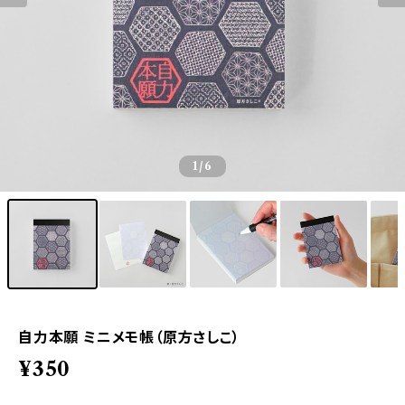
1
/6
自力本願 ミニメモ帳（原方さしこ）
¥350