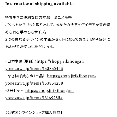
International shipping available
持ち歩きに便利な自力本願 ミニメモ帳。
ポケットからサッと取り出して、あなたの決意やアイデアを書き留
められる手のひらサイズ。
2つの異なるデザインの中紙がセットになっており、用途や気分に
あわせてお使いいただけます。
・自力本願（単品）：
https://shop.jirikihongan-
yonezawa.jp/items/133835443
・なさねば成らぬ（単品）：
https://shop.jirikihongan-
yonezawa.jp/items/133834288
・3冊セット：
https://shop.jirikihongan-
yonezawa.jp/items/131692854
【公式オンラインショップ購入特典】