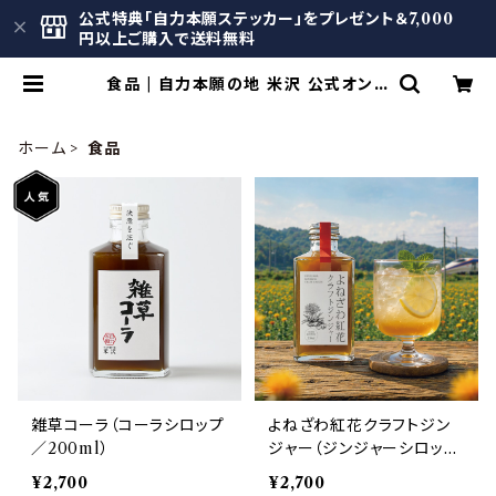
公式特典「自力本願ステッカー」をプレゼント＆7,000
円以上ご購入で送料無料
食品 | 自力本願の地 米沢 公式オンラ
インショップ
ホーム
食品
雑草コーラ（コーラシロップ
よねざわ紅花クラフトジン
／200ml）
ジャー（ジンジャーシロップ
／200ml）
¥2,700
¥2,700