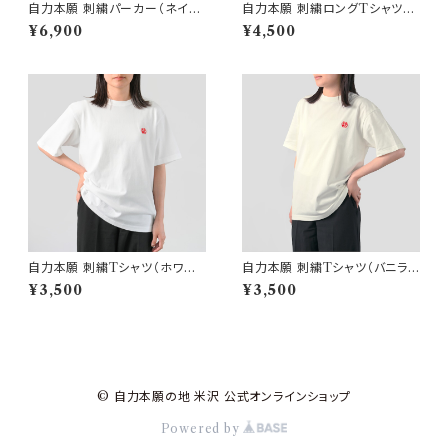
自力本願 刺繍パーカー（ネイビ
自力本願 刺繍ロングTシャツ
ー）
（ネイビー）
¥6,900
¥4,500
自力本願 刺繍Tシャツ（ホワイ
自力本願 刺繍Tシャツ（バニラ）[
ト）
現品限り ]
¥3,500
¥3,500
© 自力本願の地 米沢 公式オンラインショップ
Powered by