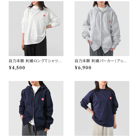
自力本願 刺繍ロングTシャツ
自力本願 刺繍パーカー（アッシ
（ホワイト）
ュ）
¥4,500
¥6,900