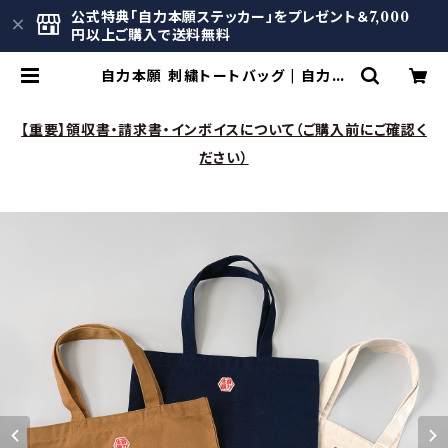
公式特典「自力本願ステッカー」をプレゼント＆7,000
円以上ご購入で送料無料
自力本願 刺繍トートバッグ | 自力本
願の地 米沢 公式オンラインショップ
【重要】領収書・請求書・インボイスについて（ご購入前にご確認く
ださい）